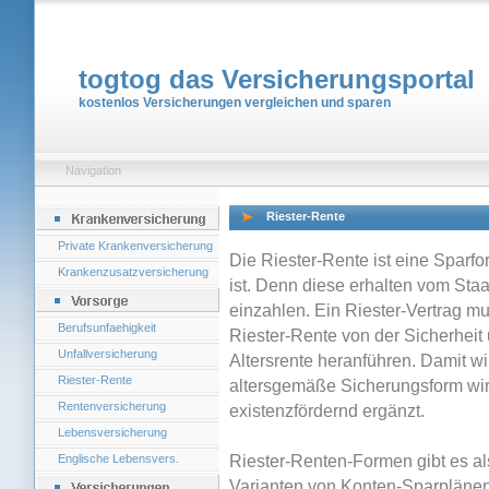
togtog das Versicherungsportal
kostenlos Versicherungen vergleichen und sparen
Navigation
Riester-Rente
Private Krankenversicherung
Die Riester-Rente ist eine Sparfo
Krankenzusatzversicherung
ist. Denn diese erhalten vom Staa
einzahlen. Ein Riester-Vertrag m
Berufsunfaehigkeit
Riester-Rente von der Sicherhei
Unfallversicherung
Altersrente heranführen. Damit wil
Riester-Rente
altersgemäße Sicherungsform wir
Rentenversicherung
existenzfördernd ergänzt.
Lebensversicherung
Englische Lebensvers.
Riester-Renten-Formen gibt es al
Varianten von Konten-Sparplänen.